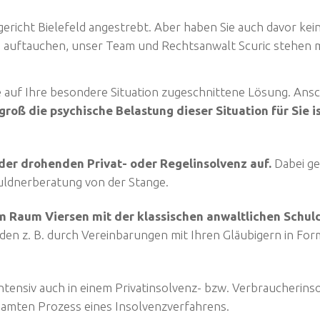
gericht Bielefeld angestrebt. Aber haben Sie auch davor kein
eme auftauchen, unser Team und Rechtsanwalt Scuric stehen
 auf Ihre besondere Situation zugeschnittene Lösung. Ansc
groß die psychische Belastung dieser Situation für Sie is
 der drohenden Privat- oder Regelinsolvenz auf.
Dabei ge
chuldnerberatung von der Stange.
m Raum Viersen mit der klassischen anwaltlichen Schuld
den z. B. durch Vereinbarungen mit Ihren Gläubigern in For
 intensiv auch in einem Privatinsolvenz- bzw. Verbraucherin
samten Prozess eines Insolvenzverfahrens.