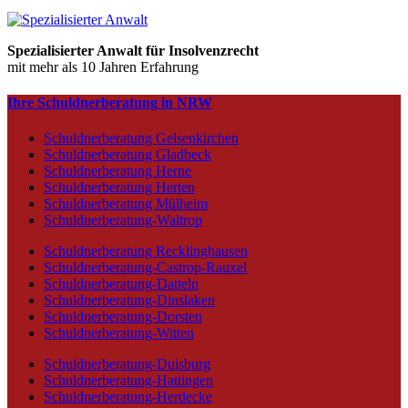
Spezialisierter Anwalt für Insolvenzrecht
mit mehr als 10 Jahren Erfahrung
Ihre Schuldnerberatung in NRW
Schuldnerberatung Gelsenkirchen
Schuldnerberatung Gladbeck
Schuldnerberatung Herne
Schuldnerberatung Herten
Schuldnerberatung Mülheim
Schuldnerberatung-Waltrop
Schuldnerberatung Recklinghausen
Schuldnerberatung-Castrop-Rauxel
Schuldnerberatung-Datteln
Schuldnerberatung-Dinslaken
Schuldnerberatung-Dorsten
Schuldnerberatung-Witten
Schuldnerberatung-Duisburg
Schuldnerberatung-Hattingen
Schuldnerberatung-Herdecke