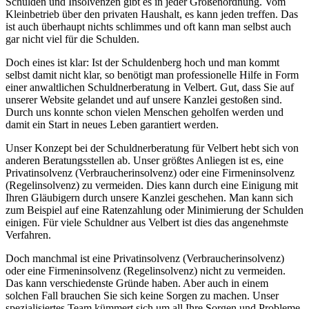
Schulden und Insolvenzen gibt es in jeder Größenordnung. Vom
Kleinbetrieb über den privaten Haushalt, es kann jeden treffen. Das
ist auch überhaupt nichts schlimmes und oft kann man selbst auch
gar nicht viel für die Schulden.
Doch eines ist klar: Ist der Schuldenberg hoch und man kommt
selbst damit nicht klar, so benötigt man professionelle Hilfe in Form
einer anwaltlichen Schuldnerberatung in Velbert. Gut, dass Sie auf
unserer Website gelandet und auf unsere Kanzlei gestoßen sind.
Durch uns konnte schon vielen Menschen geholfen werden und
damit ein Start in neues Leben garantiert werden.
Unser Konzept bei der Schuldnerberatung für Velbert hebt sich von
anderen Beratungsstellen ab. Unser größtes Anliegen ist es, eine
Privatinsolvenz (Verbraucherinsolvenz) oder eine Firmeninsolvenz
(Regelinsolvenz) zu vermeiden. Dies kann durch eine Einigung mit
Ihren Gläubigern durch unsere Kanzlei geschehen. Man kann sich
zum Beispiel auf eine Ratenzahlung oder Minimierung der Schulden
einigen. Für viele Schuldner aus Velbert ist dies das angenehmste
Verfahren.
Doch manchmal ist eine Privatinsolvenz (Verbraucherinsolvenz)
oder eine Firmeninsolvenz (Regelinsolvenz) nicht zu vermeiden.
Das kann verschiedenste Gründe haben. Aber auch in einem
solchen Fall brauchen Sie sich keine Sorgen zu machen. Unser
spezialisiertes Team kümmert sich um all Ihre Sorgen und Probleme